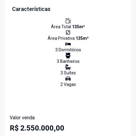
Características
Área Total
135
m²
Área Privativa
135
m²
3
Dormitório
s
3
Banheiro
s
3
Suíte
s
2
Vaga
s
Valor venda
R$ 2.550.000,00