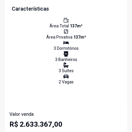
Características
Área Total
137
m²
Área Privativa
137
m²
3
Dormitório
s
3
Banheiro
s
3
Suíte
s
2
Vaga
s
Valor venda
R$ 2.633.367,00