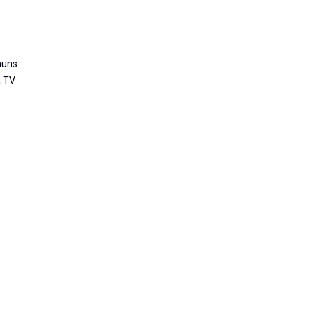
muns
a TV