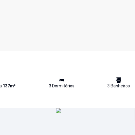
va
137
m²
3
Dormitório
s
3
Banheiro
s