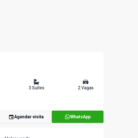
3
Suíte
s
2
Vaga
s
Agendar visita
WhatsApp