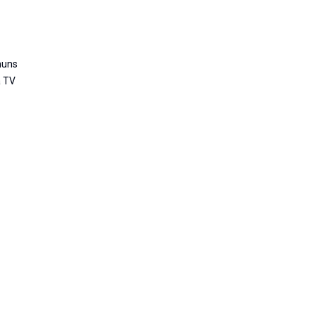
muns
a TV