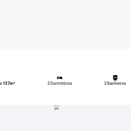
va
137
m²
3
Dormitório
s
3
Banheiro
s