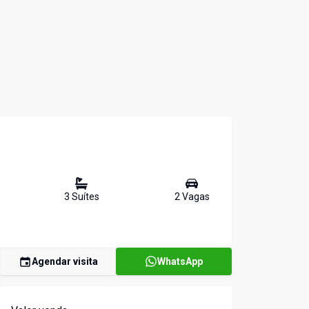
3
Suíte
s
2
Vaga
s
Agendar visita
WhatsApp