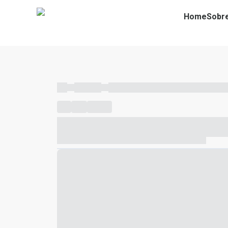
Home
Sobr
----
----- -----
----- ----- -- ------ ---- ---- -- ----- ----- ---
----
-----
---- ------
----- ----- -- ------ ---- ---- -- ---
----- ----- -- ------ ---- ---- -- ----- ----- ----- --- ------