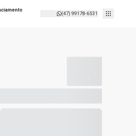
anciamento
(47) 99178-6531
-----------
--
Compartilhar
Favorito