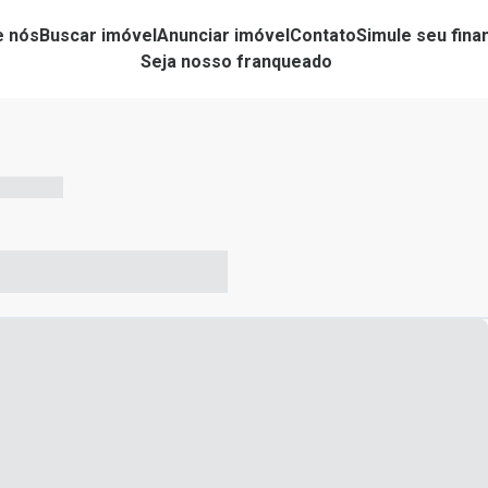
e nós
Buscar imóvel
Anunciar imóvel
Contato
Simule seu fin
Seja nosso franqueado
-- --- ------
-- ----- ----- --- ------