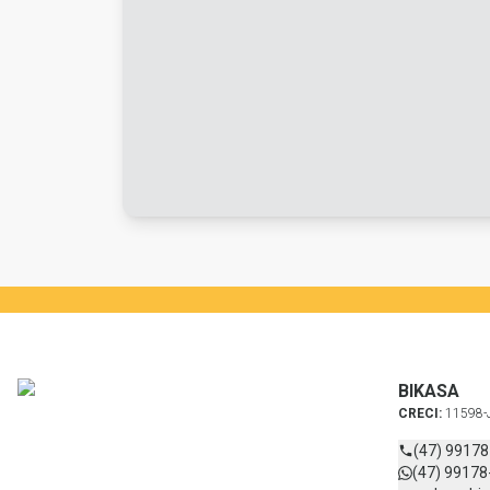
BIKASA
CRECI:
11598-
(47) 9917
(47) 99178