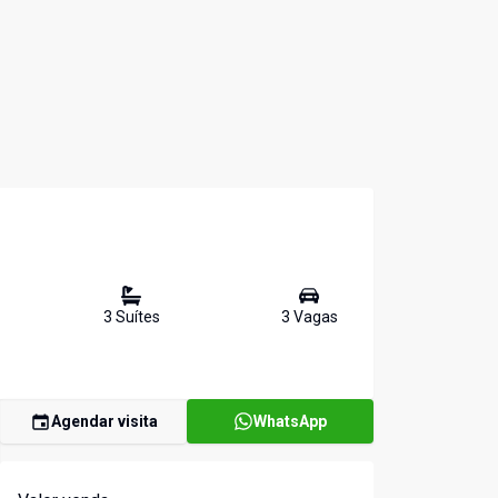
3
Suíte
s
3
Vaga
s
Agendar visita
WhatsApp