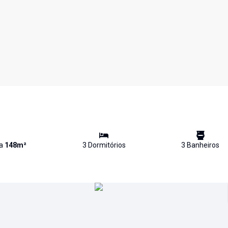
va
148
m²
3
Dormitório
s
3
Banheiro
s