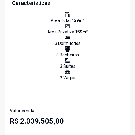
Características
Área Total
159
m²
Área Privativa
159
m²
3
Dormitório
s
3
Banheiro
s
3
Suíte
s
2
Vaga
s
Valor venda
R$ 2.039.505,00