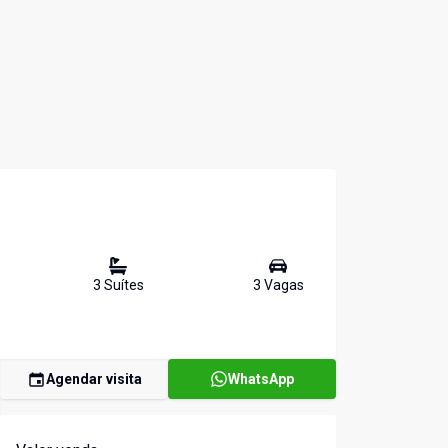
3
Suíte
s
3
Vaga
s
Agendar visita
WhatsApp