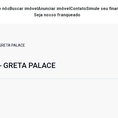
e nós
Buscar imóvel
Anunciar imóvel
Contato
Simule seu fin
Seja nosso franqueado
 GRETA PALACE
 - GRETA PALACE