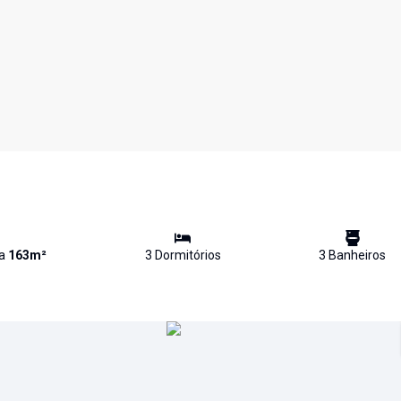
va
163
m²
3
Dormitório
s
3
Banheiro
s