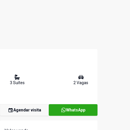
3
Suíte
s
2
Vaga
s
Agendar visita
WhatsApp