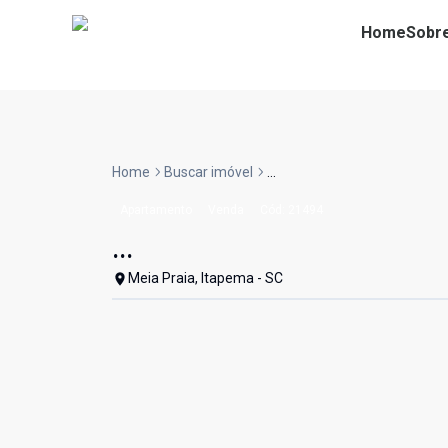
Home
Sobr
Home
Buscar imóvel
...
Apartamento
Venda
Cód:
21494
...
Meia Praia, Itapema - SC