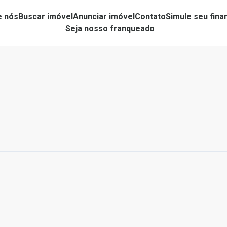
e nós
Buscar imóvel
Anunciar imóvel
Contato
Simule seu fin
Seja nosso franqueado