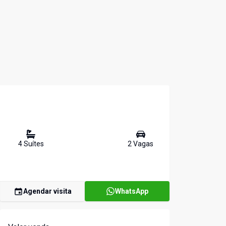
4
Suíte
s
2
Vaga
s
Agendar visita
WhatsApp