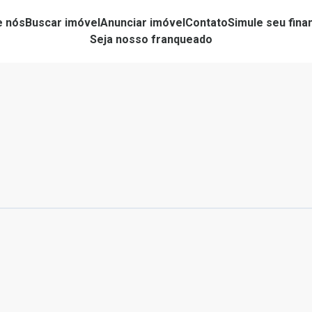
e nós
Buscar imóvel
Anunciar imóvel
Contato
Simule seu fin
Seja nosso franqueado