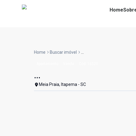
Home
Sobr
Home
Buscar imóvel
...
Apartamento
Venda
Cód:
16520
...
Meia Praia, Itapema - SC