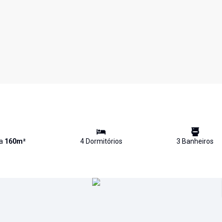
va
160
m²
4
Dormitório
s
3
Banheiro
s