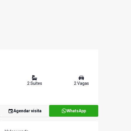
2
Suíte
s
2
Vaga
s
Agendar visita
WhatsApp