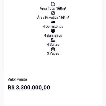
Área Total
168
m²
Área Privativa
168
m²
4
Dormitório
s
4
Banheiro
s
4
Suíte
s
3
Vaga
s
Valor venda
R$ 3.300.000,00