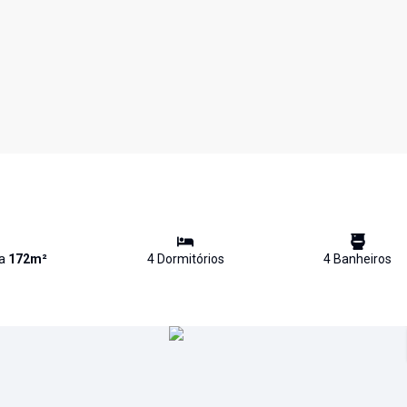
va
172
m²
4
Dormitório
s
4
Banheiro
s