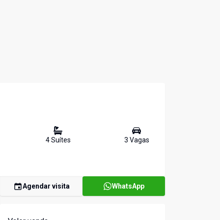
4
Suíte
s
3
Vaga
s
Agendar visita
WhatsApp