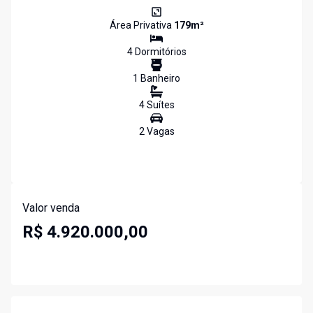
Área Privativa
179
m²
4
Dormitório
s
1
Banheiro
4
Suíte
s
2
Vaga
s
Valor venda
R$ 4.920.000,00