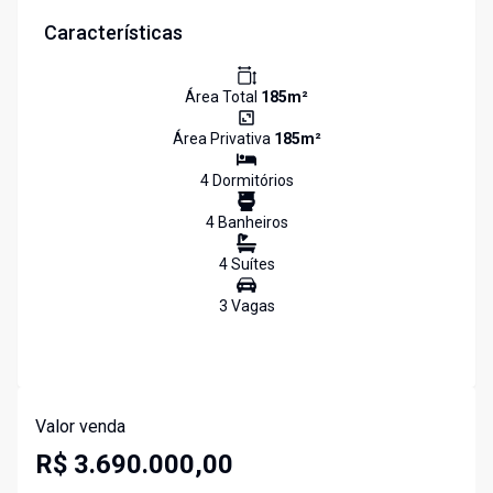
Características
Área Total
185
m²
Área Privativa
185
m²
4
Dormitório
s
4
Banheiro
s
4
Suíte
s
3
Vaga
s
Valor venda
R$ 3.690.000,00