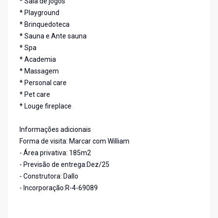
* Sala de jogos
* Playground
* Brinquedoteca
* Sauna e Ante sauna
* Spa
* Academia
* Massagem
* Personal care
* Pet care
* Louge fireplace
Informações adicionais
Forma de visita: Marcar com William
- Área privativa: 185m2
- Previsão de entrega:Dez/25
- Construtora: Dallo
- Incorporação:R-4-69089