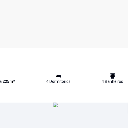
va
225
m²
4
Dormitório
s
4
Banheiro
s