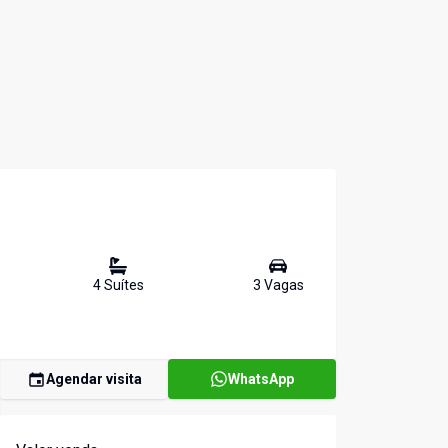
4
Suíte
s
3
Vaga
s
Agendar visita
WhatsApp