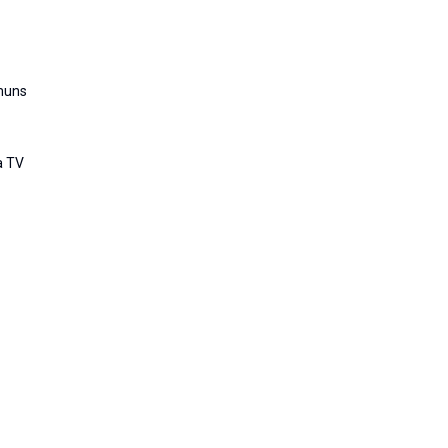
muns
a TV