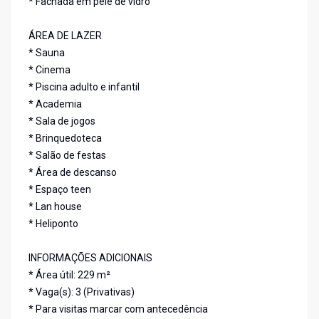
* Fachada em pele de vidro
ÁREA DE LAZER
* Sauna
* Cinema
* Piscina adulto e infantil
* Academia
* Sala de jogos
* Brinquedoteca
* Salão de festas
* Área de descanso
* Espaço teen
* Lan house
* Heliponto
INFORMAÇÕES ADICIONAIS
* Área útil: 229 m²
* Vaga(s): 3 (Privativas)
* Para visitas marcar com antecedência