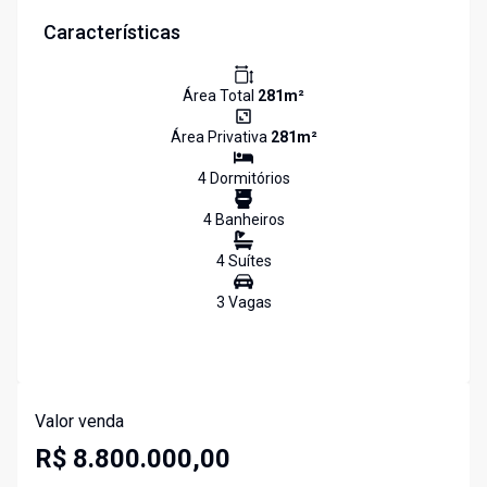
Características
Área Total
281
m²
Área Privativa
281
m²
4
Dormitório
s
4
Banheiro
s
4
Suíte
s
3
Vaga
s
Valor venda
R$ 8.800.000,00