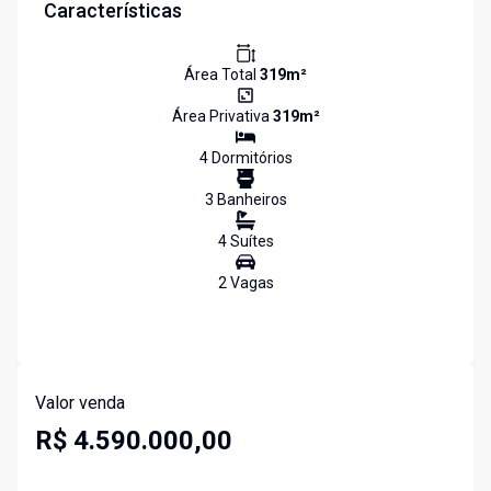
Características
Área Total
319
m²
Área Privativa
319
m²
4
Dormitório
s
3
Banheiro
s
4
Suíte
s
2
Vaga
s
Valor venda
R$ 4.590.000,00