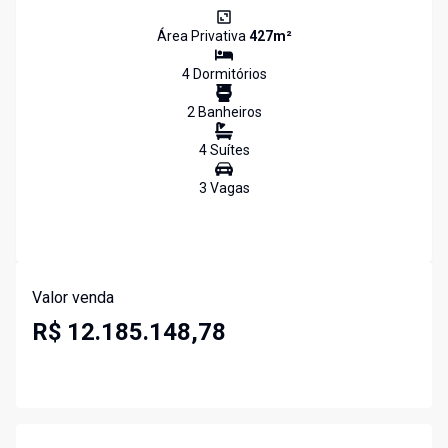
Área Privativa
427
m²
4
Dormitório
s
2
Banheiro
s
4
Suíte
s
3
Vaga
s
Valor venda
R$ 12.185.148,78