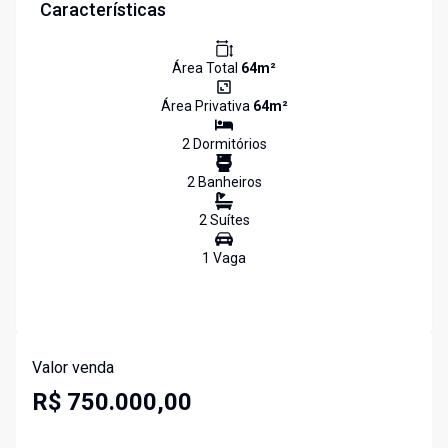
Características
Área Total
64
m²
Área Privativa
64
m²
2
Dormitório
s
2
Banheiro
s
2
Suíte
s
1
Vaga
Valor venda
R$ 750.000,00