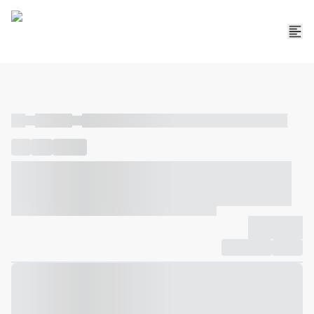
----
----- -----
----- ----- -- ------ ---- ---- -- ----- ----- ----- --- ------
----
-----
---- ------
----- ----- -- ------ ---- ---- -- ----- ----- -----
--- ------
----- ----- -- ------ ---- ---- -- ----- ----- ----- --- ------
-------------
Compartilhar
Favorito