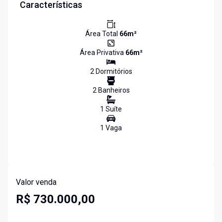
Características
Área Total
66
m²
Área Privativa
66
m²
2
Dormitório
s
2
Banheiro
s
1
Suíte
1
Vaga
Valor venda
R$ 730.000,00