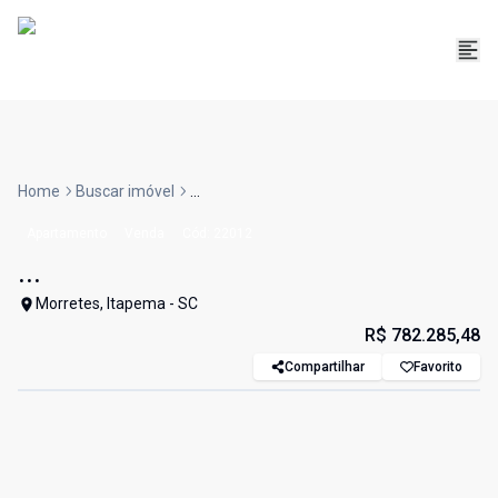
Home
Buscar imóvel
...
Apartamento
Venda
Cód:
22012
...
Morretes, Itapema - SC
R$ 782.285,48
Compartilhar
Favorito