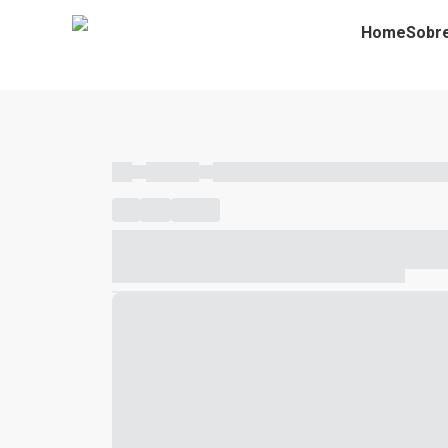
Home
Sobr
----
----- -----
----- ----- -- ------ ---- ---- -- ----- ----- ---
----
-----
---- ------
----- ----- -- ------ ---- ---- -- ---
----- ----- -- ------ ---- ---- -- ----- ----- ----- --- ------