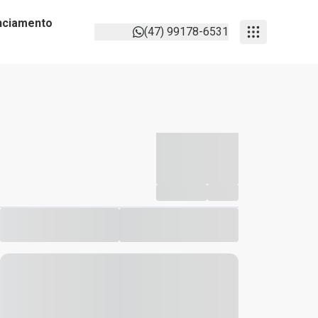
anciamento
(47) 99178-6531
-----------
--
Compartilhar
Favorito