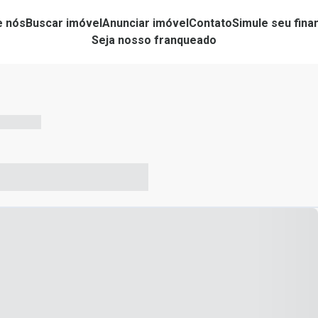
e nós
Buscar imóvel
Anunciar imóvel
Contato
Simule seu fin
Seja nosso franqueado
-- --- ------
-- ----- ----- --- ------