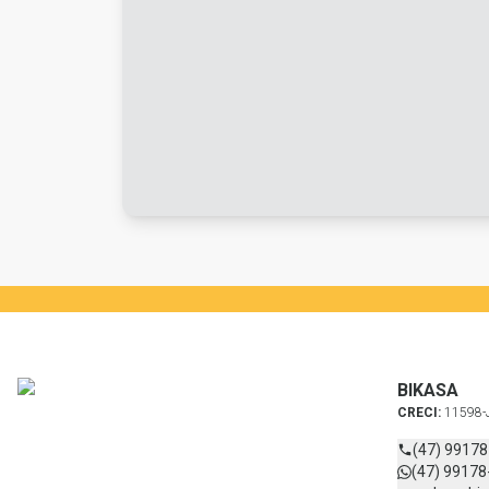
BIKASA
CRECI:
11598-
(47) 9917
(47) 99178