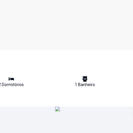
2
Dormitório
s
1
Banheiro