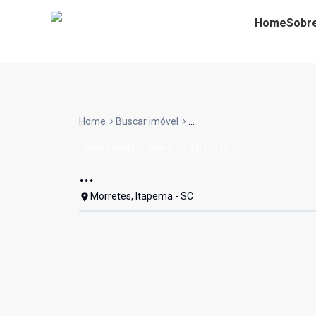
Home
Sobr
Home
Buscar imóvel
...
Apartamento
Venda
Cód:
16430
...
Morretes, Itapema - SC