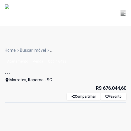
Home
Buscar imóvel
...
Apartamento
Venda
Cód:
16432
...
Morretes, Itapema - SC
R$ 676.044,60
Compartilhar
Favorito