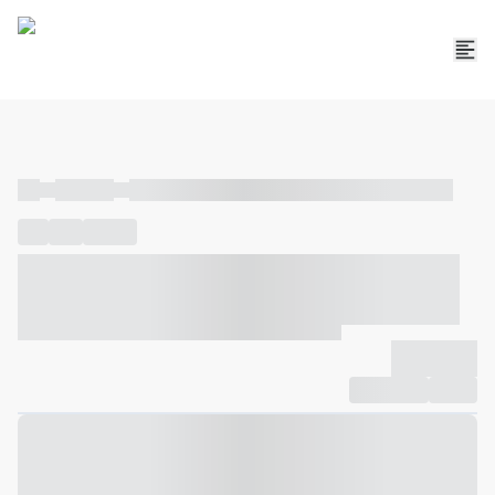
----
----- -----
----- ----- -- ------ ---- ---- -- ----- ----- ----- --- ------
----
-----
---- ------
----- ----- -- ------ ---- ---- -- ----- ----- -----
--- ------
----- ----- -- ------ ---- ---- -- ----- ----- ----- --- ------
-------------
Compartilhar
Favorito