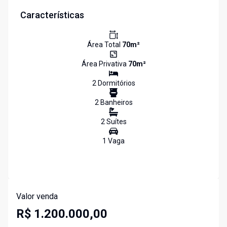
Características
Área Total
70
m²
Área Privativa
70
m²
2
Dormitório
s
2
Banheiro
s
2
Suíte
s
1
Vaga
Valor venda
R$ 1.200.000,00