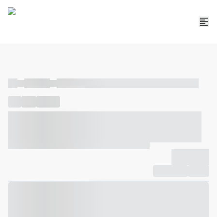
----
----- -----
----- ----- -- ------ ---- ---- -- ----- ----- ----- --- ------
----
-----
---- ------
----- ----- -- ------ ---- ---- -- ----- ----- -----
--- ------
----- ----- -- ------ ---- ---- -- ----- ----- ----- --- ------
-------------
Compartilhar
Favorito