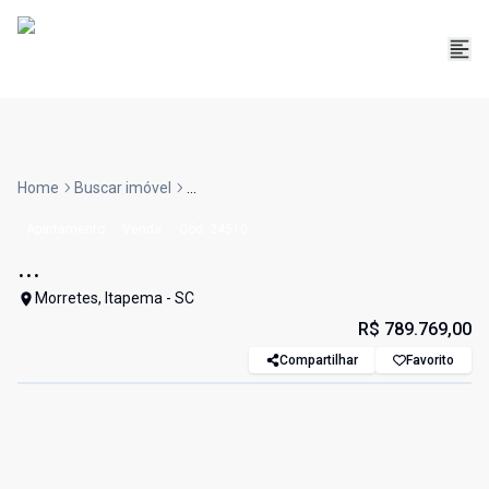
Home
Buscar imóvel
...
Apartamento
Venda
Cód:
24510
...
Morretes, Itapema - SC
R$ 789.769,00
Compartilhar
Favorito