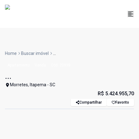
Home
Buscar imóvel
...
Apartamento
Venda
Cód:
20998
...
Morretes, Itapema - SC
R$ 5.424.955,70
Compartilhar
Favorito