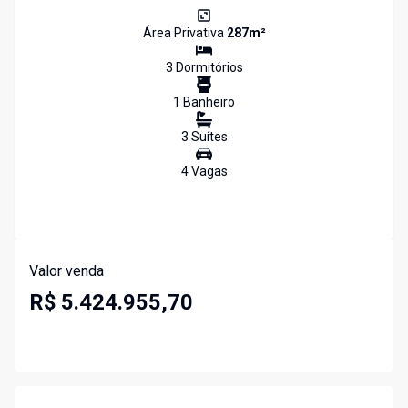
Área Privativa
287
m²
3
Dormitório
s
1
Banheiro
3
Suíte
s
4
Vaga
s
Valor venda
R$ 5.424.955,70