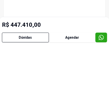
R$ 447.410,00
Dúvidas
Agendar
Imóveis semelhantes
Cód:
3419
Cód:
3