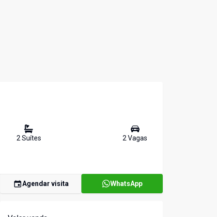
2
Suíte
s
2
Vaga
s
Agendar visita
WhatsApp