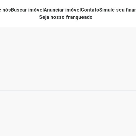
e nós
Buscar imóvel
Anunciar imóvel
Contato
Simule seu fin
Seja nosso franqueado