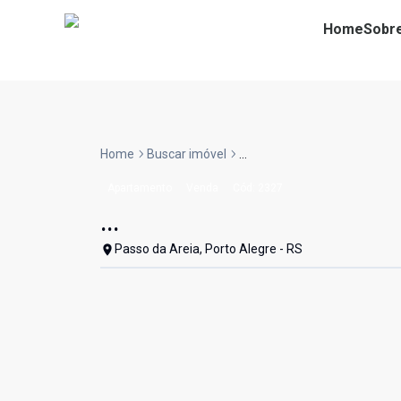
Home
Sobr
Home
Buscar imóvel
...
Apartamento
Venda
Cód:
2327
...
Passo da Areia, Porto Alegre - RS