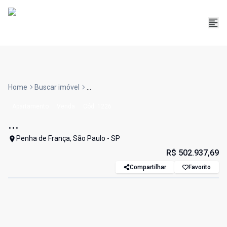
Home
Buscar imóvel
...
Apartamento
Venda
Cód:
1226
...
Penha de França, São Paulo - SP
R$ 502.937,69
Compartilhar
Favorito