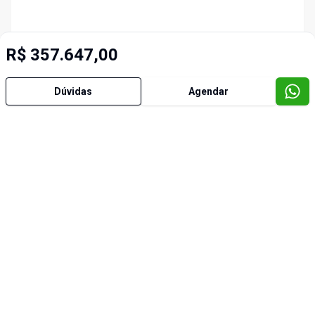
R$ 357.647,00
Dúvidas
Agendar
Imóveis semelhantes
Cód:
2802
Cód:
2