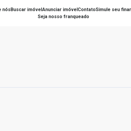
e nós
Buscar imóvel
Anunciar imóvel
Contato
Simule seu fin
Seja nosso franqueado