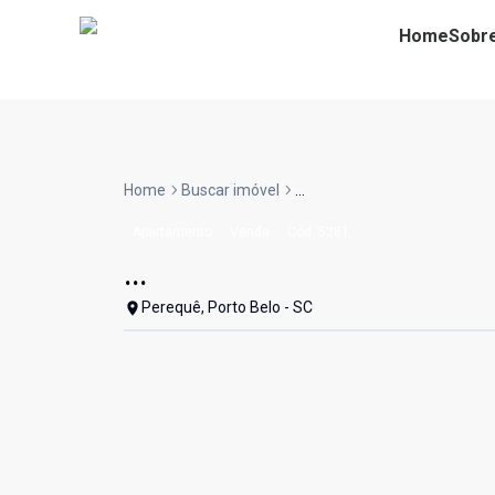
Home
Sobr
Home
Buscar imóvel
...
Apartamento
Venda
Cód:
5281
...
Perequê, Porto Belo - SC