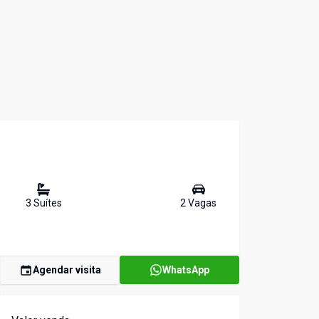
3
Suíte
s
2
Vaga
s
Agendar visita
WhatsApp