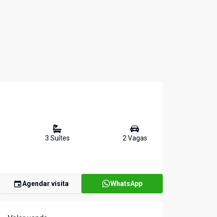
3
Suíte
s
2
Vaga
s
Agendar visita
WhatsApp