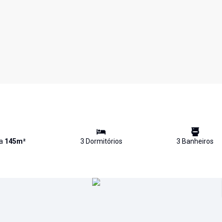
va
145
m²
3
Dormitório
s
3
Banheiro
s