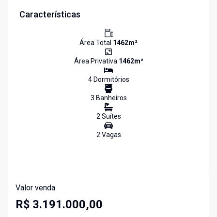
Características
Área Total
1462
m²
Área Privativa
1462
m²
4
Dormitório
s
3
Banheiro
s
2
Suíte
s
2
Vaga
s
Valor venda
R$ 3.191.000,00