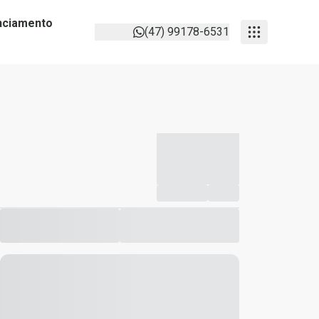
anciamento
(47) 99178-6531
-----------
--
Compartilhar
Favorito