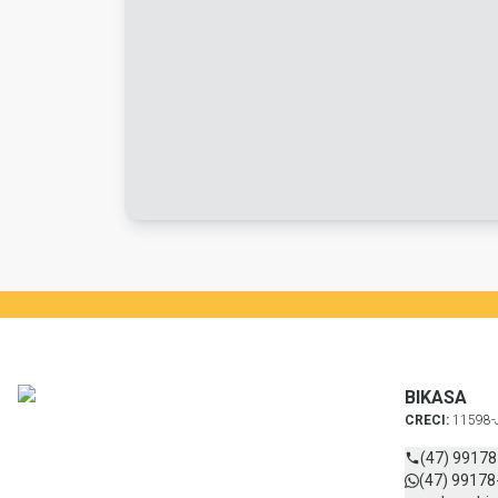
BIKASA
CRECI:
11598-
(47) 9917
(47) 99178