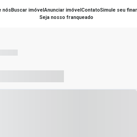
e nós
Buscar imóvel
Anunciar imóvel
Contato
Simule seu fin
Seja nosso franqueado
-- --- ------
-- ----- ----- --- ------