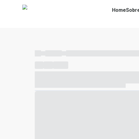
Home
Sobr
----
----- -----
----- ----- -- ------ ---- ---- -- ----- ----- ---
----
-----
---- ------
----- ----- -- ------ ---- ---- -- ---
----- ----- -- ------ ---- ---- -- ----- ----- ----- --- ------