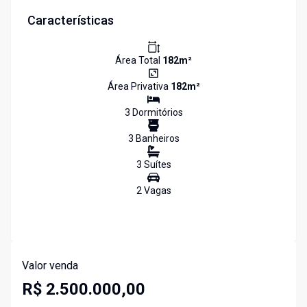
Características
Área Total
182
m²
Área Privativa
182
m²
3
Dormitório
s
3
Banheiro
s
3
Suíte
s
2
Vaga
s
Valor venda
R$ 2.500.000,00