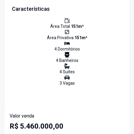
Características
Área Total
151
m²
Área Privativa
151
m²
4
Dormitório
s
4
Banheiro
s
4
Suíte
s
3
Vaga
s
Valor venda
R$ 5.460.000,00