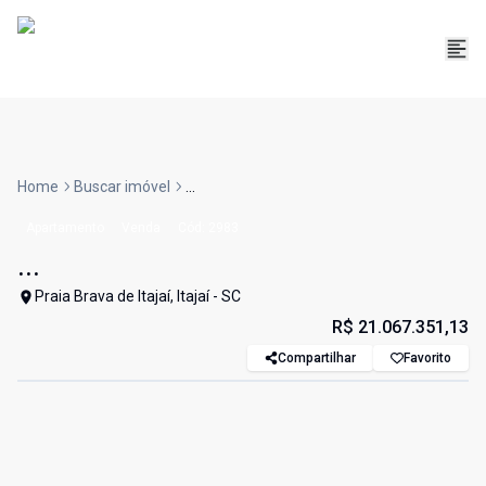
Home
Buscar imóvel
...
Apartamento
Venda
Cód:
2983
...
Praia Brava de Itajaí, Itajaí - SC
R$ 21.067.351,13
Compartilhar
Favorito