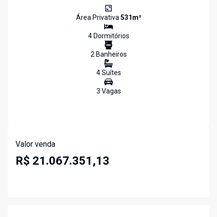
Área Privativa
531
m²
4
Dormitório
s
2
Banheiro
s
4
Suíte
s
3
Vaga
s
Valor venda
R$ 21.067.351,13