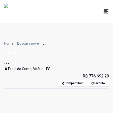
Home
Buscar imóvel
...
Apartamento
Venda
Cód:
4463
...
Praia do Canto, Vitória - ES
R$ 776.692,29
Compartilhar
Favorito