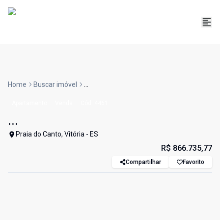
Home
Buscar imóvel
...
Apartamento
Venda
Cód:
4461
...
Praia do Canto, Vitória - ES
R$ 866.735,77
Compartilhar
Favorito