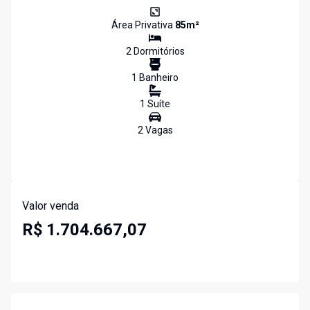
Área Privativa
85
m²
2
Dormitório
s
1
Banheiro
1
Suíte
2
Vaga
s
Valor venda
R$ 1.704.667,07