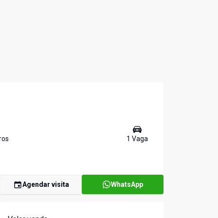
ro
s
1
Vaga
Agendar visita
WhatsApp