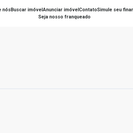
e nós
Buscar imóvel
Anunciar imóvel
Contato
Simule seu fin
Seja nosso franqueado