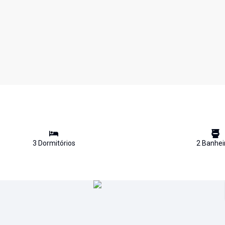
3
Dormitório
s
2
Banhei