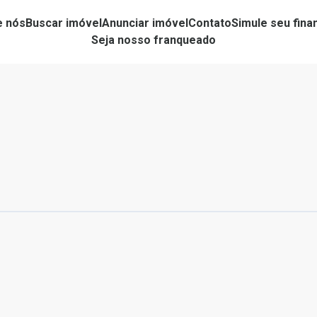
e nós
Buscar imóvel
Anunciar imóvel
Contato
Simule seu fin
Seja nosso franqueado