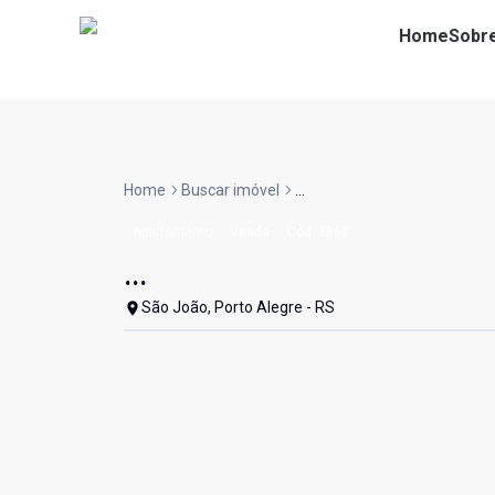
Home
Sobr
Home
Buscar imóvel
...
Apartamento
Venda
Cód:
3868
...
São João, Porto Alegre - RS