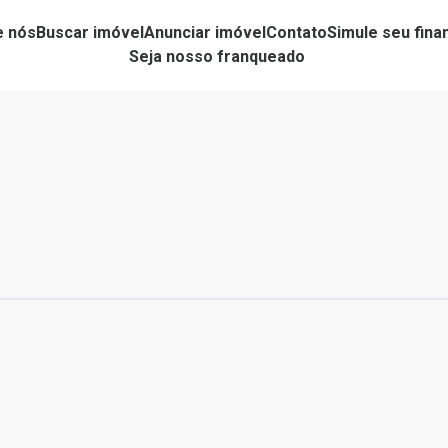
e nós
Buscar imóvel
Anunciar imóvel
Contato
Simule seu fin
Seja nosso franqueado