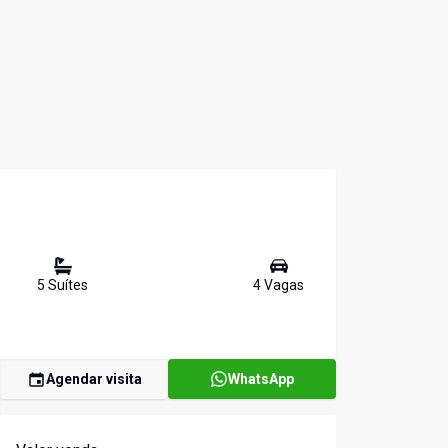
5
Suíte
s
4
Vaga
s
Agendar visita
WhatsApp