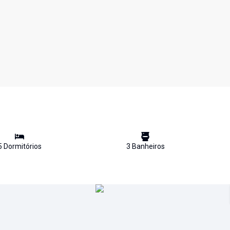
5
Dormitório
s
3
Banheiro
s