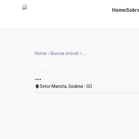
Home
Sobr
Home
Buscar imóvel
...
Apartamento
Venda
Cód:
31600
...
Setor Marista, Goiânia - GO