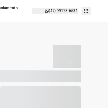
anciamento
(47) 99178-6531
-----------
--
Compartilhar
Favorito