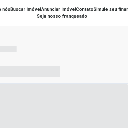
e nós
Buscar imóvel
Anunciar imóvel
Contato
Simule seu fin
Seja nosso franqueado
-- --- ------
-- ----- ----- --- ------