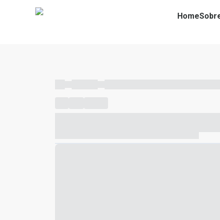
Home
Sobr
----
----- -----
----- ----- -- ------ ---- ---- -- ----- ----- ---
----
-----
---- ------
----- ----- -- ------ ---- ---- -- ---
----- ----- -- ------ ---- ---- -- ----- ----- ----- --- ------