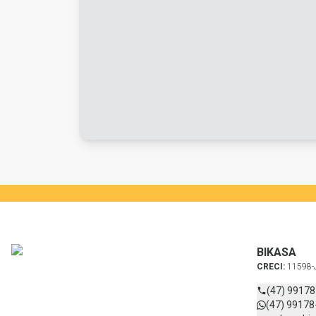
BIKASA
CRECI:
11598-
(47) 9917
(47) 99178